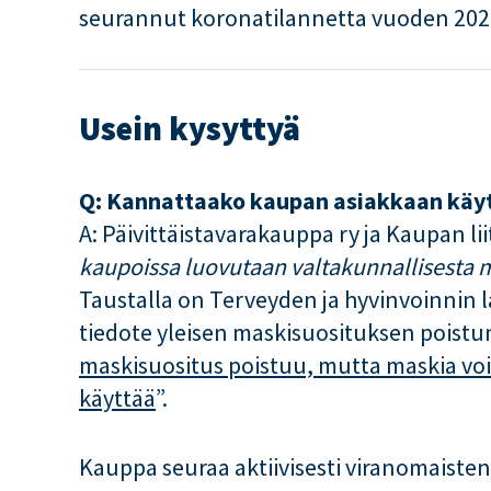
seurannut koronatilannetta vuoden 2020
Usein kysyttyä
Q: Kannattaako kaupan asiakkaan käy
A: Päivittäistavarakauppa ry ja Kaupan lii
kaupoissa luovutaan valtakunnallisesta 
Taustalla on Terveyden ja hyvinvoinnin l
tiedote yleisen maskisuosituksen poistum
maskisuositus poistuu, mutta maskia v
käyttää
”.
Kauppa seuraa aktiivisesti viranomaisten