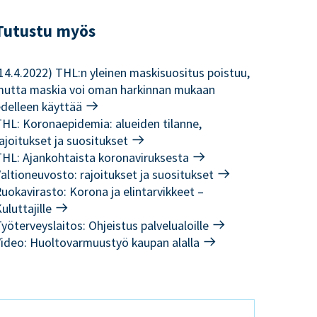
Tutustu myös
14.4.2022) THL:n yleinen maskisuositus poistuu,
mutta maskia voi oman harkinnan mukaan
edelleen käyttää
HL: Koronaepidemia: alueiden tilanne,
ajoitukset ja suositukset
THL: Ajankohtaista koronaviruksesta
altioneuvosto: rajoitukset ja suositukset
uokavirasto: Korona ja elintarvikkeet –
uluttajille
yöterveyslaitos: Ohjeistus palvelualoille
Video: Huoltovarmuustyö kaupan alalla