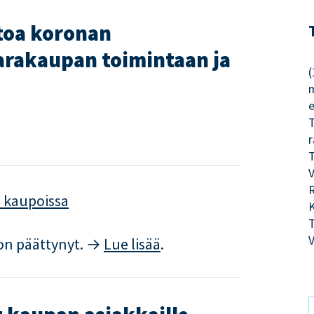
etoa koronan
varakaupan toimintaan ja
(
T
r
V
R
 kaupoissa
K
T
 on päättynyt. →
Lue lisää
.