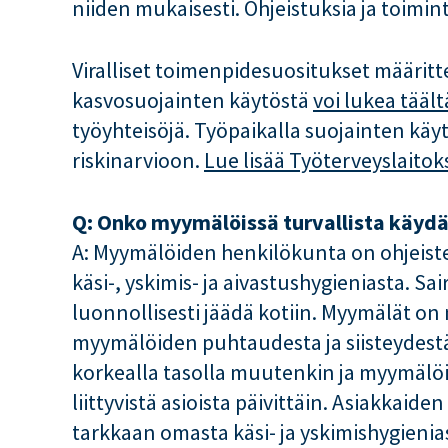
niiden mukaisesti. Ohjeistuksia ja toimi
Viralliset toimenpidesuositukset määrit
kasvosuojainten käytöstä
voi lukea täält
työyhteisöjä. Työpaikalla suojainten kä
riskinarvioon.
Lue lisää Työterveyslaitok
Q: Onko myymälöissä turvallista käydä
A: Myymälöiden henkilökunta on ohjeiste
käsi-, yskimis- ja aivastushygieniasta. S
luonnollisesti jäädä kotiin. Myymälät o
myymälöiden puhtaudesta ja siisteydestä
korkealla tasolla muutenkin ja myymälö
liittyvistä asioista päivittäin. Asiakkaide
tarkkaan omasta käsi- ja yskimishygieni