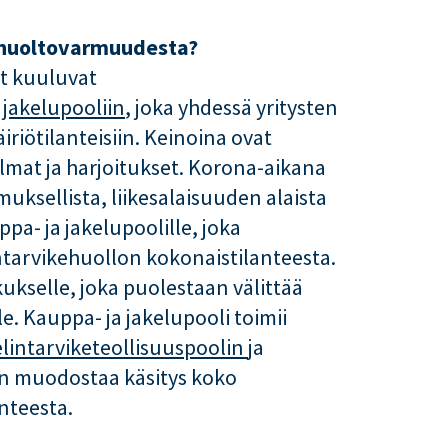
t huoltovarmuudesta?
et kuuluvat
 jakelupooliin
, joka yhdessä yritysten
iriötilanteisiin. Keinoina ovat
lmat ja harjoitukset. Korona-aikana
uksellista, liikesalaisuuden alaista
a- ja jakelupoolille, joka
tarvikehuollon kokonaistilanteesta.
ukselle, joka puolestaan välittää
e. Kauppa- ja jakelupooli toimii
elintarviketeollisuuspoolin
ja
an muodostaa käsitys koko
nteesta.