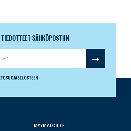
N TIEDOTTEET SÄHKÖPOSTIIN
ETOSUOJASELOSTEEN
MYYMÄLÖILLE