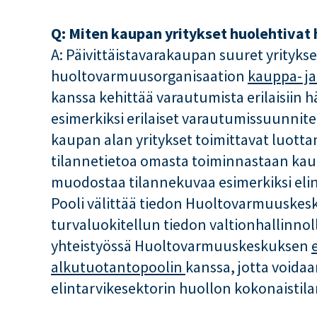
Q: Miten kaupan yritykset huolehtiva
A: Päivittäistavarakaupan suuret yrityks
huoltovarmuusorganisaation
kauppa- ja
kanssa kehittää varautumista erilaisiin hä
esimerkiksi erilaiset varautumissuunnite
kaupan alan yritykset toimittavat luottam
tilannetietoa omasta toiminnastaan kaupp
muodostaa tilannekuvaa esimerkiksi elin
Pooli välittää tiedon Huoltovarmuuskesk
turvaluokitellun tiedon valtionhallinnoll
yhteistyössä Huoltovarmuuskeskuksen
alkutuotantopoolin
kanssa, jotta voida
elintarvikesektorin huollon kokonaistila