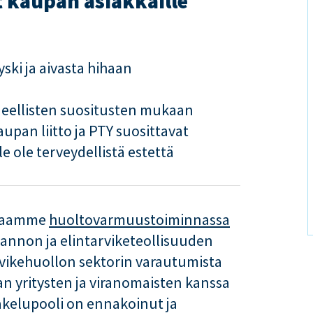
t kaupan asiakkaille
ski ja aivasta hihaan
ueellisten suositusten mukaan
pan liitto ja PTY suosittavat
e ole terveydellistä estettä
 maamme
huoltovarmuustoiminnassa
tannon ja elintarviketeollisuuden
rvikehuollon sektorin varautumista
lan yritysten ja viranomaisten kanssa
 jakelupooli on ennakoinut ja