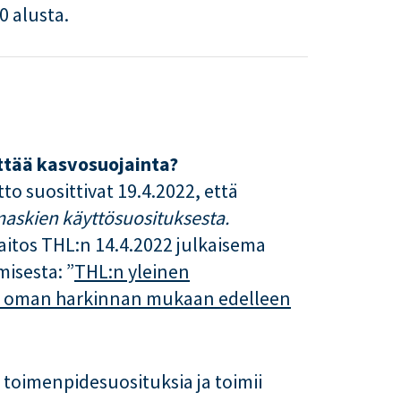
 alusta.
ttää kasvosuojainta?
tto suosittivat 19.4.2022, että
maskien käyttösuosituksesta.
aitos THL:n 14.4.2022 julkaisema
isesta: ”
THL:n yleinen
oi oman harkinnan mukaan edelleen
 toimenpidesuosituksia ja toimii