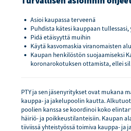
Turvallisen asioinnin ohjee
Asioi kaupassa terveenä
Puhdista kätesi kauppaan tullessasi, y
Pidä etäisyyttä muihin
Käytä kasvomaskia viranomaisten al
Kaupan henkilöstön suojaamiseksi Kau
koronarokotuksen ottamista, ellei sill
PTY ja sen jäsenyritykset ovat mukana
kauppa- ja jakelupoolin kautta. Alkutuo
poolien kanssa se koordinoi koko elinta
häiriö- ja poikkeustilanteisiin. Kaupan a
tiiviissä yhteistyössä toimiva kauppa- ja