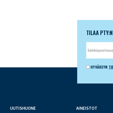
TILAA PTY:
HYVÄKSYN
TI
UUTISHUONE
AINEISTOT