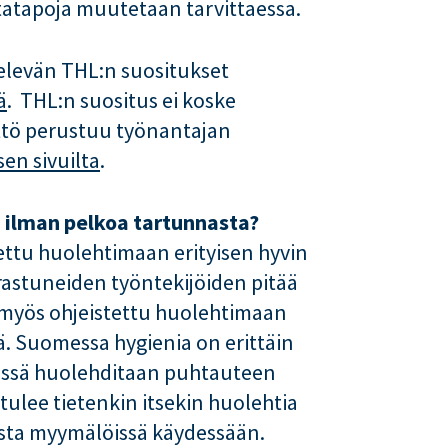
ntatapoja muutetaan tarvittaessa.
televän THL:n suositukset
ä
. THL:n suositus ei koske
yttö perustuu työnantajan
sen sivuilta
.
 ilman pelkoa tartunnasta?
ttu huolehtimaan erityisen hyvin
airastuneiden työntekijöiden pitää
n myös ohjeistettu huolehtimaan
. Suomessa hygienia on erittäin
issä huolehditaan puhtauteen
n tulee tietenkin itsekin huolehtia
asta myymälöissä käydessään.