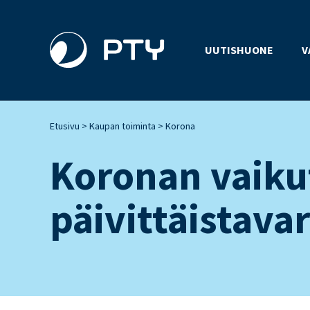
UUTISHUONE
V
>
>
Etusivu
Kaupan toiminta
Korona
Koronan vaiku
päivittäistav