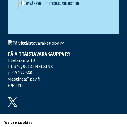
HYVÄKSYN
TIETOSUOJASELOSTEEN
PÄIVITTÄISTAVARA­KAUPPA RY
Eteläranta 10
PL 340,
00131 HELSINKI
p. 09 172 860
viestinta@pty.fi
@PTYfi
UUTISHUONE
PTY
We use cookies