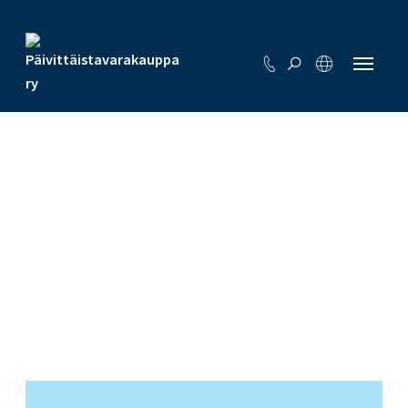
Etusivu
Aineistot
>
Aineistot