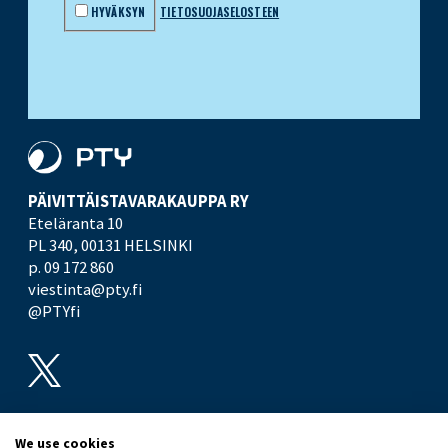
HYVÄKSYN
TIETOSUOJASELOSTEEN
PÄIVITTÄISTAVARA­KAUPPA RY
Eteläranta 10
PL 340,
00131 HELSINKI
p. 09 172 860
viestinta@pty.fi
@PTYfi
UUTISHUONE
PTY
We use cookies