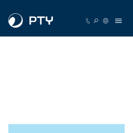
Etusivu
Aineistot
>
Aineistot